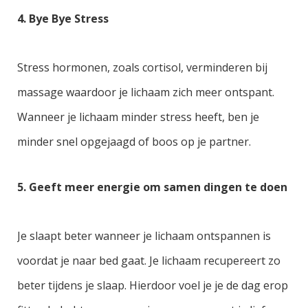
4. Bye Bye Stress
Stress hormonen, zoals cortisol, verminderen bij
massage waardoor je lichaam zich meer ontspant.
Wanneer je lichaam minder stress heeft, ben je
minder snel opgejaagd of boos op je partner.
5. Geeft meer energie om samen dingen te doen
Je slaapt beter wanneer je lichaam ontspannen is
voordat je naar bed gaat. Je lichaam recupereert zo
beter tijdens je slaap. Hierdoor voel je je de dag erop