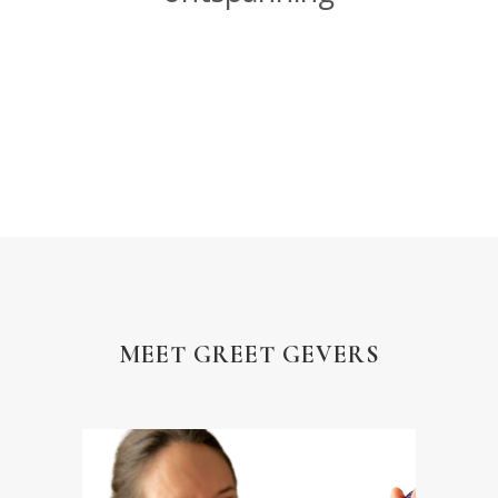
MEET GREET GEVERS