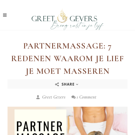
PARTNERMASSAGE: 7
REDENEN WAAROM JE LIEF
JE MOET MASSEREN
SHARE
Greet Gevers
1 Comment