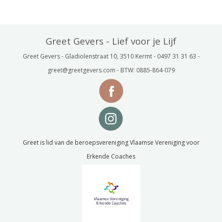
Greet Gevers - Lief voor je Lijf
Greet Gevers - Gladiolenstraat 10, 3510 Kermt - 0497 31 31 63 -
greet@greetgevers.com - BTW: 0885-864-079
Greet is lid van de beroepsvereniging Vlaamse Vereniging voor
Erkende Coaches