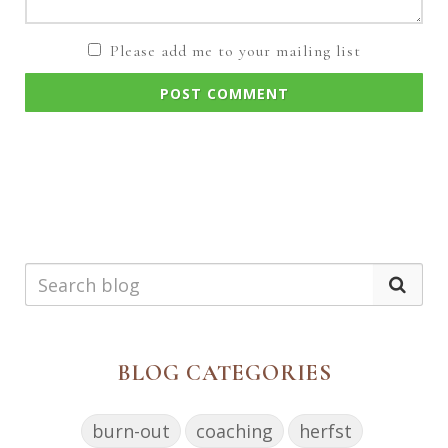
Please add me to your mailing list
POST COMMENT
BLOG CATEGORIES
burn-out
coaching
herfst