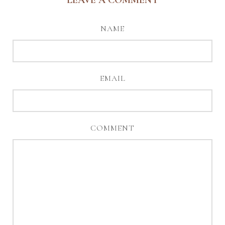
LEAVE A COMMENT
NAME
EMAIL
COMMENT