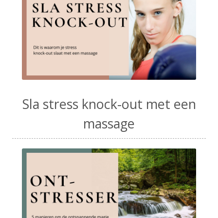
Sla stress knock-out met een
massage