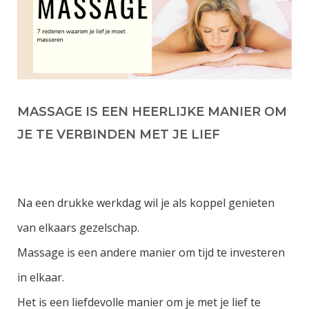
MASSAGE IS EEN HEERLIJKE MANIER OM
JE TE VERBINDEN MET JE LIEF
Na een drukke werkdag wil je als koppel genieten
van elkaars gezelschap.
Massage is een andere manier om tijd te investeren
in elkaar.
Het is een liefdevolle manier om je met je lief te