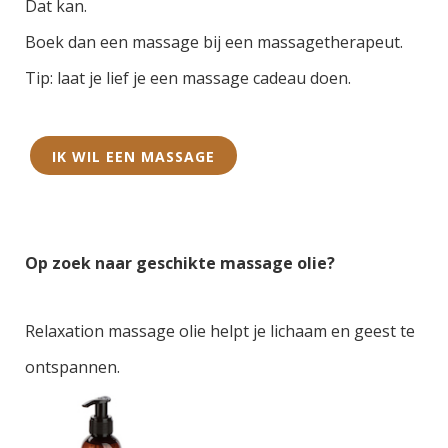
Dat kan.
Boek dan een massage bij een massagetherapeut.
Tip: laat je lief je een massage cadeau doen.
IK WIL EEN MASSAGE
Op zoek naar geschikte massage olie?
Relaxation massage olie helpt je lichaam en geest te
ontspannen.