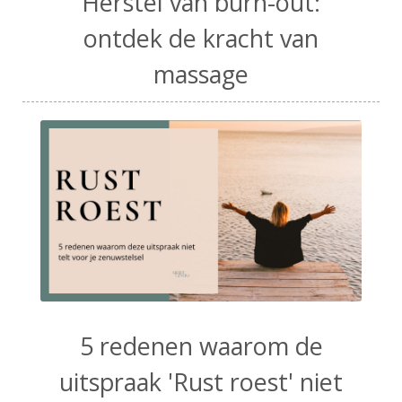
Herstel van burn-out:
ontdek de kracht van
massage
5 redenen waarom de
uitspraak 'Rust roest' niet