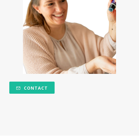
CONTACT