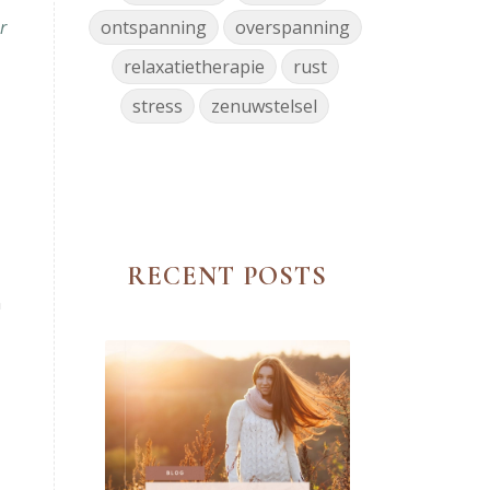
r
ontspanning
overspanning
relaxatietherapie
rust
stress
zenuwstelsel
RECENT POSTS
n