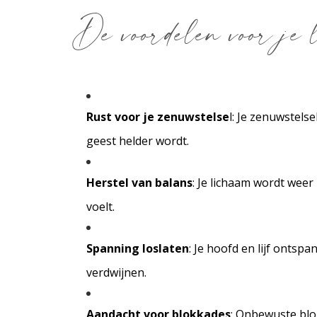
De voordelen voor je
Rust voor je zenuwstelse
l
: Je zenuwstelse
geest helder wordt.
Herstel van balans
: Je lichaam wordt weer 
voelt.
Spanning loslaten
: Je hoofd en lijf onts
verdwijnen.
Aandacht voor blokkades
: Onbewuste blok