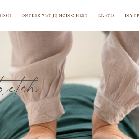
HOME
ONTDEK WAT JIJ NODIG HEBT
GRATIS
DIY P
retch