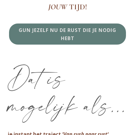
JOUW
TIJD!
GUN JEZELF NU DE RUST DIE JE NODIG
HEBT
Dat is
mogelijk als...
je instapt het traject
'Van rush naar rust'