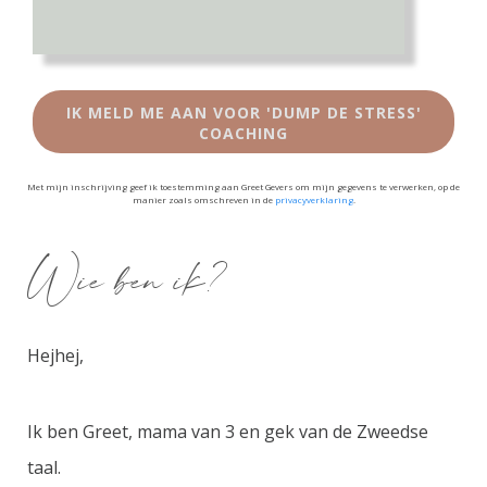
IK MELD ME AAN VOOR 'DUMP DE STRESS'
COACHING
Met mijn inschrijving geef ik toestemming aan Greet Gevers om mijn gegevens te verwerken, op de
manier zoals omschreven in de
privacyverklaring
.
Wie ben ik?
Hejhej,
Ik ben Greet, mama van 3 en gek van de Zweedse
taal.