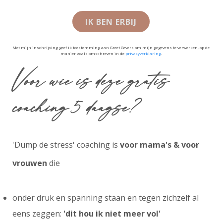
IK BEN ERBIJ
Met mijn inschrijving geef ik toestemming aan Greet Gevers om mijn gegevens te verwerken, op de
manier zoals omschreven in de
privacyverklaring
.
Voor wie is deze gratis
coaching 5 daagse?
'Dump de stress' coaching is
voor mama's & voor
vrouwen
die
onder druk en spanning staan en tegen zichzelf al
eens zeggen:
'dit hou ik niet meer vol'