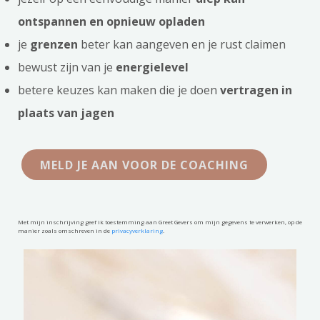
ontspannen en opnieuw opladen
je
grenzen
beter kan aangeven en je rust claimen
bewust zijn van je
energielevel
betere keuzes kan maken die je doen
vertragen in
plaats van jagen
MELD JE AAN VOOR DE COACHING
Met mijn inschrijving geef ik toestemming aan Greet Gevers om mijn gegevens te verwerken, op de
manier zoals omschreven in de
privacyverklaring
.