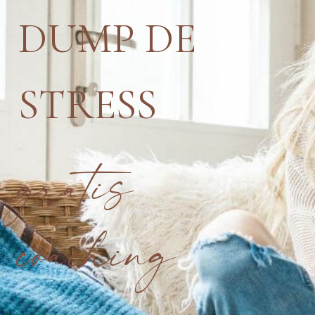
DUMP DE
STRESS
gratis
coaching