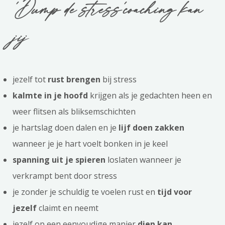
'Dump de stress'coaching kan
jij
jezelf tot
rust brengen
bij stress
kalmte in je hoofd
krijgen als je gedachten heen en
weer flitsen als bliksemschichten
je hartslag doen dalen en je
lijf doen zakken
wanneer je je hart voelt bonken in je keel
spanning uit je spieren
loslaten wanneer je
verkrampt bent door stress
je zonder je schuldig te voelen rust en
tijd voor
jezelf
claimt en neemt
jezelf op een eenvoudige manier
diep kan