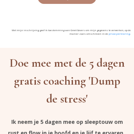
Met mijn inschrijving geef ik toestemming aan Greet Gevers om mijn gegevens te verwerken, op de
manier zoals omschreven in de
privacyverklaring
.
Doe mee met de 5 dagen
gratis coaching
'Dump
de stress'
Ik neem je 5 dagen mee op sleeptouw om
rust en flow in je hoofd en je lijf te ervaren
.