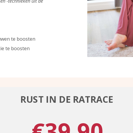
en -
technieken uit de
ouwen te boosten
tie te boosten
RUST IN DE RATRACE
€39,90