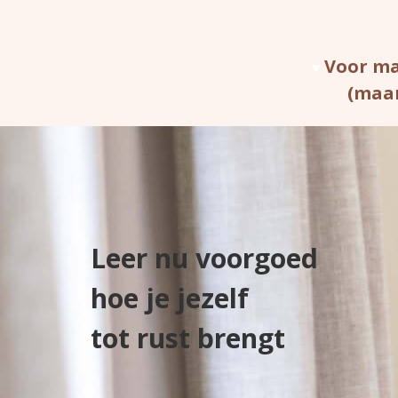
Voor ma
♥
(maar
Leer nu voorgoed
hoe je
jezelf
tot rust brengt