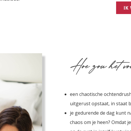
IK
Hoe zou het vo
een chaotische ochtendrush
uitgerust opstaat, in staat 
je gedurende de dag kunt n
chaos om je heen? Omdat je 