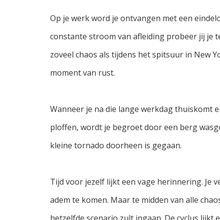
Op je werk word je ontvangen met een eindeloz
constante stroom van afleiding probeer jij je 
zoveel chaos als tijdens het spitsuur in New Yo
moment van rust.
Wanneer je na die lange werkdag thuiskomt en h
ploffen, wordt je begroet door
een berg wasgoe
kleine tornado doorheen is gegaan.
Tijd voor jezelf lijkt een vage herinnering. J
adem te komen. Maar te midden van alle chao
hetzelfde scenario zult ingaan. De cyclus lijkt 