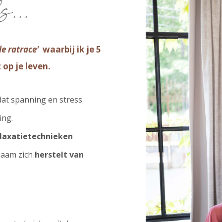
s...
 de ratrace'
waarbij ik je 5
 op je leven.
at spanning en stress
ing.
laxatietechnieken
chaam zich
herstelt van