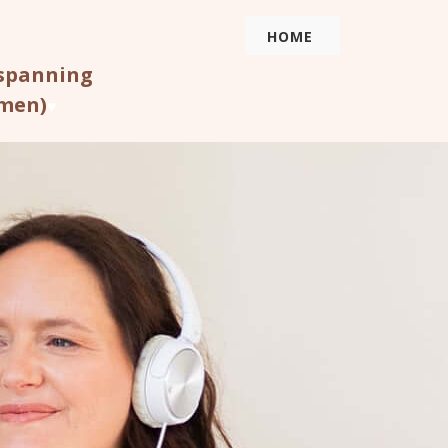
HOME
rspanning
omen)
♥