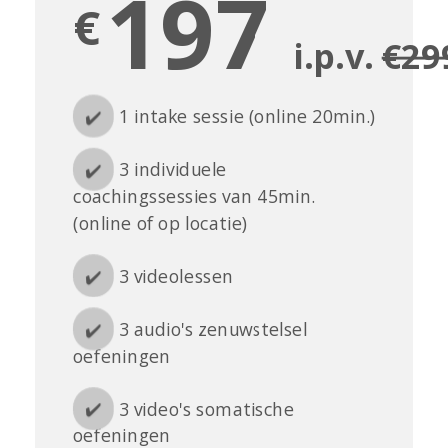
197
€
i.p.v.
€29
✔️
1 intake sessie (online 20min.)
✔️
3 individuele
coachingssessies van 45min.
(online of op locatie)
✔️
3 videolessen
✔️
3 audio's zenuwstelsel
oefeningen
✔️
3 video's somatische
oefeningen